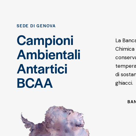
SEDE DI GENOVA
Campioni
La Banca
Ambientali
Chimica 
conserva
Antartici
temperat
di sosta
BCAA
ghiacci.
BAN