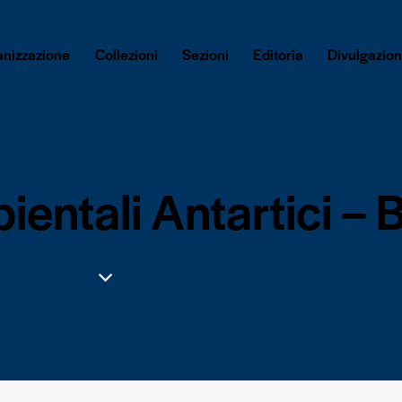
anizzazione
Collezioni
Sezioni
Editoria
Divulgazio
entali Antartici –