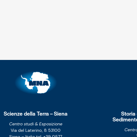
Scienze della Terra – Siena
Storia
Sedimento
Centro studi & Esposizione
Centro
Via del Laterino, 8
53100
Siena – Italia
tel. +39 0577