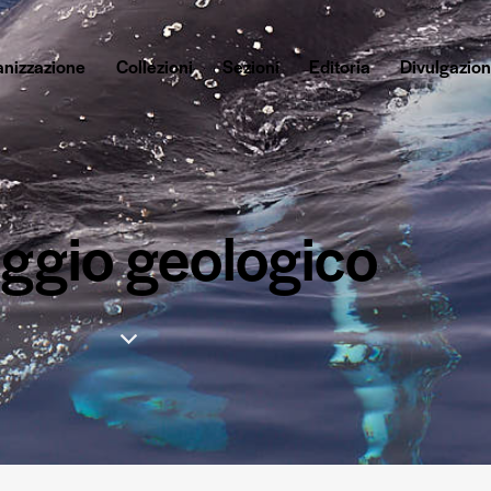
anizzazione
Collezioni
Sezioni
Editoria
Divulgazio
iaggio geologico