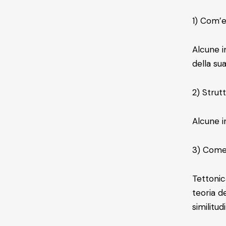
1) Com’e
Alcune in
della su
2) Strut
Alcune i
3) Come 
Tettonic
teoria de
similitu