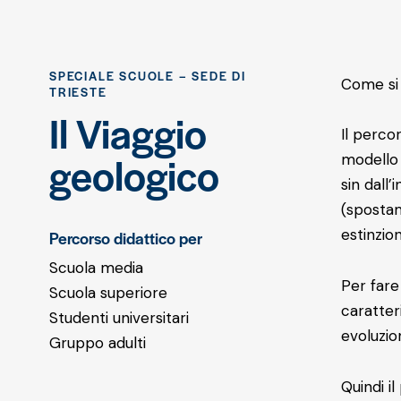
SPECIALE SCUOLE – SEDE DI
Come si 
TRIESTE
Il Viaggio
Il perco
geologico
modello 
sin dall
(spostam
estinzion
Percorso didattico per
Scuola media
Per fare
Scuola superiore
caratter
Studenti universitari
evoluzio
Gruppo adulti
Quindi i